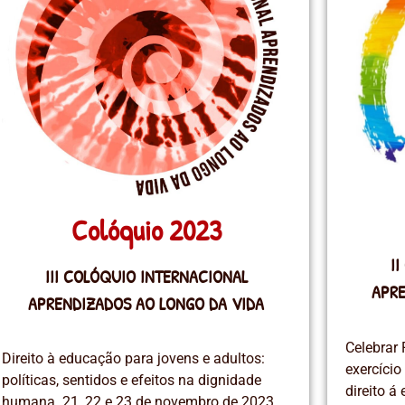
Colóquio 2023
I
III COLÓQUIO INTERNACIONAL
APRE
APRENDIZADOS AO LONGO DA VIDA
Celebrar 
Direito à educação para jovens e adultos:
exercíci
políticas, sentidos e efeitos na dignidade
direito á
humana. 21, 22 e 23 de novembro de 2023.